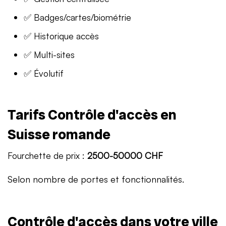
✅ Badges/cartes/biométrie
✅ Historique accès
✅ Multi-sites
✅ Évolutif
Tarifs Contrôle d'accès en
Suisse romande
Fourchette de prix :
2500-50000 CHF
Selon nombre de portes et fonctionnalités.
Contrôle d'accès dans votre ville