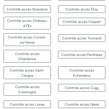
Contrôle accès Grandson
Contrôle accès Étoy
Contrôle accès Château-
Contrôle accès Coppet
d'Œx
Contrôle accès Corsier-
Contrôle accès Yvonand
sur-Vevey
Contrôle accès
Contrôle accès Penthalaz
Chardonne
Contrôle accès Saint-
Contrôle accès
Cergue
Echandens
Contrôle accès
Contrôle accès Cugy
Commugny
Contrôle accès Lonay
Contrôle accès Gimel