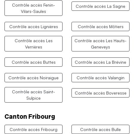
Contrôle accès Fenin-
Contrôle accès La Sagne
Vilars-Saules
Contrôle accès Lignières
Contrôle accès Môtiers
Contrôle accès Les
Contrôle accès Les Hauts-
Verrières
Geneveys
Contrôle accès Buttes
Contrôle accès La Brévine
Contrôle accès Noiraigue
Contrôle accès Valangin
Contrôle accès Saint-
Contrôle accès Boveresse
Sulpice
Canton Fribourg
Contrôle accès Fribourg
Contrôle accès Bulle