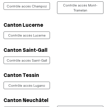
Contrôle accès Mont-
Contrôle accès Champoz
Tramelan
Canton Lucerne
Contrôle accès Lucerne
Canton Saint-Gall
Contrôle accès Saint-Gall
Canton Tessin
Contrôle accès Lugano
Canton Neuchâtel