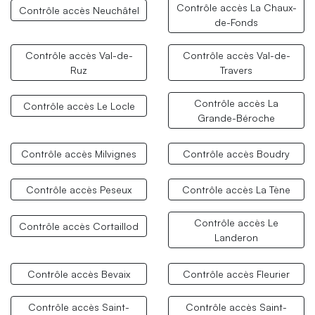
Contrôle accès La Chaux-
Contrôle accès Neuchâtel
de-Fonds
Contrôle accès Val-de-
Contrôle accès Val-de-
Ruz
Travers
Contrôle accès La
Contrôle accès Le Locle
Grande-Béroche
Contrôle accès Milvignes
Contrôle accès Boudry
Contrôle accès Peseux
Contrôle accès La Tène
Contrôle accès Le
Contrôle accès Cortaillod
Landeron
Contrôle accès Bevaix
Contrôle accès Fleurier
Contrôle accès Saint-
Contrôle accès Saint-