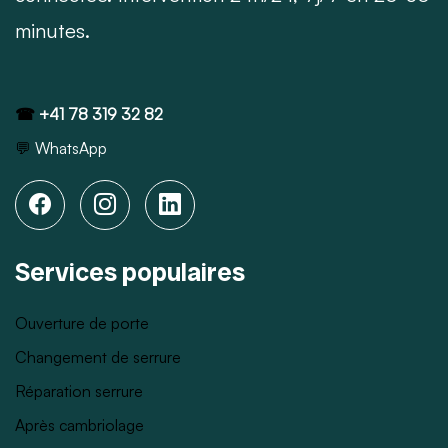
minutes.
☎
+41 78 319 32 82
💬
WhatsApp
Services populaires
Ouverture de porte
Changement de serrure
Réparation serrure
Après cambriolage