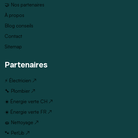
🤝 Nos partenaires
À propos
Blog conseils
Contact
Sitemap
Partenaires
⚡ Électricien ↗
🔧 Plombier ↗
☀️ Énergie verte CH ↗
☀️ Énergie verte FR ↗
🧽 Nettoyage ↗
🐾 PetLib ↗