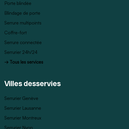
Porte blindée
Blindage de porte
Serrure multipoints
Coffre-fort
Serrure connectée
Serrurier 24h/24
→ Tous les services
Villes desservies
Serrurier Genève
Serrurier Lausanne
Serrurier Montreux
Serrurier Nyon