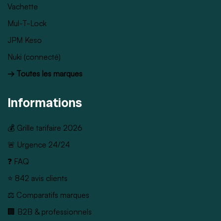
Vachette
Mul-T-Lock
JPM Keso
Nuki (connecté)
→ Toutes les marques
Informations
💰 Grille tarifaire 2026
🚨 Urgence 24/24
❓ FAQ
⭐ 842 avis clients
⚖️ Comparatifs marques
🏢 B2B & professionnels