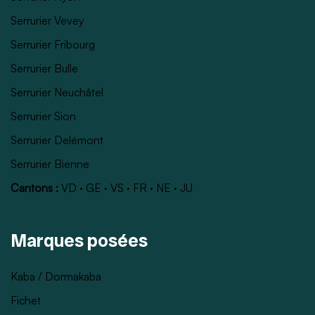
Serrurier Vevey
Serrurier Fribourg
Serrurier Bulle
Serrurier Neuchâtel
Serrurier Sion
Serrurier Delémont
Serrurier Bienne
Cantons :
VD
·
GE
·
VS
·
FR
·
NE
·
JU
Marques posées
Kaba / Dormakaba
Fichet