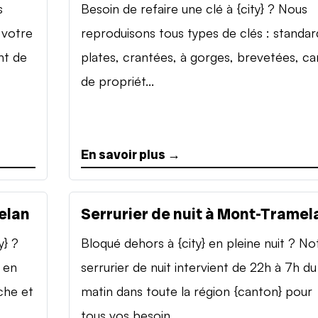
s
Besoin de refaire une clé à {city} ? Nous
 votre
reproduisons tous types de clés : standar
nt de
plates, crantées, à gorges, brevetées, ca
de propriét...
En savoir plus →
elan
Serrurier de nuit à Mont-Tramel
y} ?
Bloqué dehors à {city} en pleine nuit ? No
 en
serrurier de nuit intervient de 22h à 7h du
che et
matin dans toute la région {canton} pour
tous vos besoin...