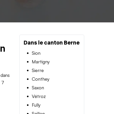
Dans le canton Berne
en
Sion
Martigny
Sierre
 dans
Conthey
t 7
Saxon
Vétroz
Fully
Saillon