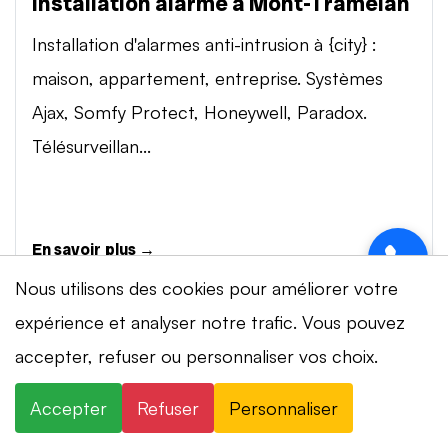
Installation alarme à Mont-Tramelan
Installation d'alarmes anti-intrusion à {city} :
maison, appartement, entreprise. Systèmes
Ajax, Somfy Protect, Honeywell, Paradox.
Télésurveillan...
En savoir plus →
Nous utilisons des cookies pour améliorer votre
expérience et analyser notre trafic. Vous pouvez
Vidéosurveillance à Mont-Tramelan
⚡ Intervention en 20 min
· 24h/24 · 7j/7 ·
accepter, refuser ou personnaliser vos choix.
Installation de systèmes de vidéosurveillance à
Devis gratuit
{city} : caméras IP 4K, visionnage smartphone,
Accepter
Refuser
Personnaliser
×
+41 78 319 32 82
WhatsApp
stockage cloud ou NVR. Marques Dahua,