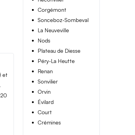
Corgémont
Sonceboz-Sombeval
La Neuveville
Nods
Plateau de Diesse
Péry-La Heutte
Renan
} et
Sonvilier
.
Orvin
-20
Évilard
Court
Crémines