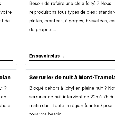
s
Besoin de refaire une clé à {city} ? Nous
 votre
reproduisons tous types de clés : standar
nt de
plates, crantées, à gorges, brevetées, ca
de propriét...
En savoir plus →
elan
Serrurier de nuit à Mont-Tramel
y} ?
Bloqué dehors à {city} en pleine nuit ? No
 en
serrurier de nuit intervient de 22h à 7h du
che et
matin dans toute la région {canton} pour
tous vos besoin...