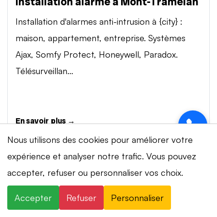
Installation alarme à Mont-Tramelan
Installation d'alarmes anti-intrusion à {city} :
maison, appartement, entreprise. Systèmes
Ajax, Somfy Protect, Honeywell, Paradox.
Télésurveillan...
En savoir plus →
Nous utilisons des cookies pour améliorer votre
expérience et analyser notre trafic. Vous pouvez
Vidéosurveillance à Mont-Tramelan
accepter, refuser ou personnaliser vos choix.
Installation de systèmes de vidéosurveillance à
{city} : caméras IP 4K, visionnage smartphone,
Accepter
Refuser
Personnaliser
stockage cloud ou NVR. Marques Dahua,