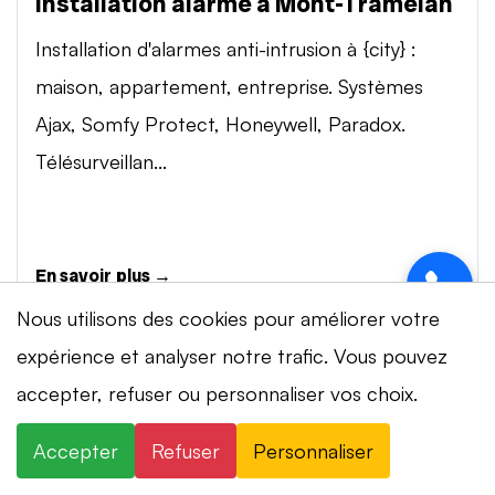
Installation alarme à Mont-Tramelan
Installation d'alarmes anti-intrusion à {city} :
maison, appartement, entreprise. Systèmes
Ajax, Somfy Protect, Honeywell, Paradox.
Télésurveillan...
En savoir plus →
Nous utilisons des cookies pour améliorer votre
expérience et analyser notre trafic. Vous pouvez
Vidéosurveillance à Mont-Tramelan
⚡ Intervention en 20 min
· 24h/24 · 7j/7 ·
accepter, refuser ou personnaliser vos choix.
×
Installation de systèmes de vidéosurveillance à
Devis gratuit
{city} : caméras IP 4K, visionnage smartphone,
Accepter
Refuser
Personnaliser
×
+41 78 319 32 82
WhatsApp
stockage cloud ou NVR. Marques Dahua,