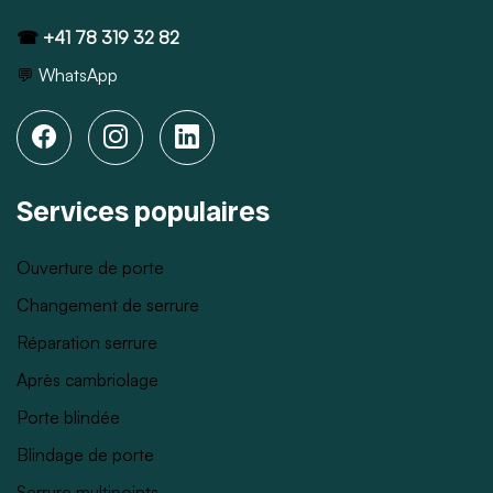
☎
+41 78 319 32 82
💬
WhatsApp
Services populaires
Ouverture de porte
Changement de serrure
Réparation serrure
Après cambriolage
Porte blindée
Blindage de porte
Serrure multipoints