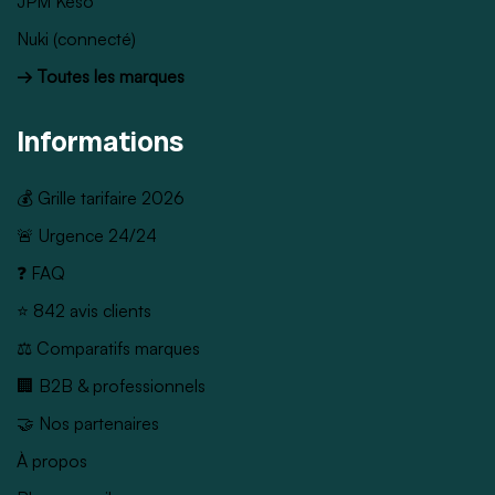
JPM Keso
Nuki (connecté)
→ Toutes les marques
Informations
💰 Grille tarifaire 2026
🚨 Urgence 24/24
❓ FAQ
⭐ 842 avis clients
⚖️ Comparatifs marques
🏢 B2B & professionnels
🤝 Nos partenaires
À propos