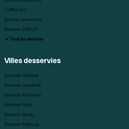
Coffre-fort
Serrure connectée
Serrurier 24h/24
→ Tous les services
Villes desservies
Serrurier Genève
Serrurier Lausanne
Serrurier Montreux
Serrurier Nyon
Serrurier Vevey
Serrurier Fribourg