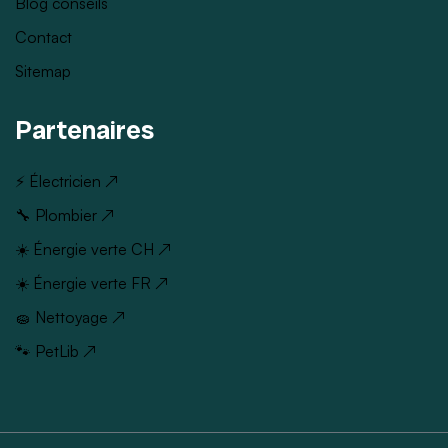
Blog conseils
Contact
Sitemap
Partenaires
⚡ Électricien ↗
🔧 Plombier ↗
☀️ Énergie verte CH ↗
☀️ Énergie verte FR ↗
🧽 Nettoyage ↗
🐾 PetLib ↗