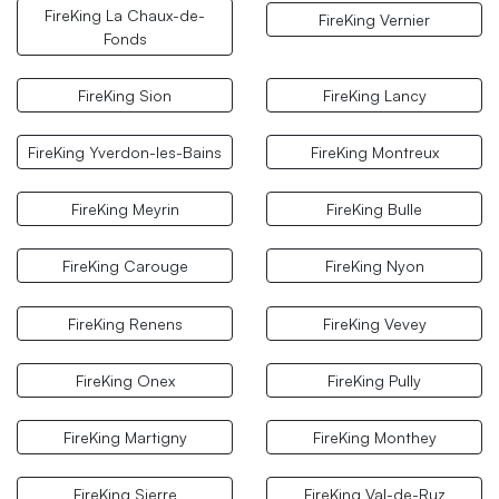
FireKing La Chaux-de-
FireKing Vernier
Fonds
FireKing Sion
FireKing Lancy
FireKing Yverdon-les-Bains
FireKing Montreux
FireKing Meyrin
FireKing Bulle
FireKing Carouge
FireKing Nyon
FireKing Renens
FireKing Vevey
FireKing Onex
FireKing Pully
FireKing Martigny
FireKing Monthey
FireKing Sierre
FireKing Val-de-Ruz