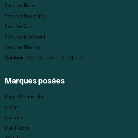
Serrurier Bulle
Serrurier Neuchâtel
Serrurier Sion
Serrurier Delémont
Serrurier Bienne
Cantons :
VD
·
GE
·
VS
·
FR
·
NE
·
JU
Marques posées
Kaba / Dormakaba
Fichet
Vachette
Mul-T-Lock