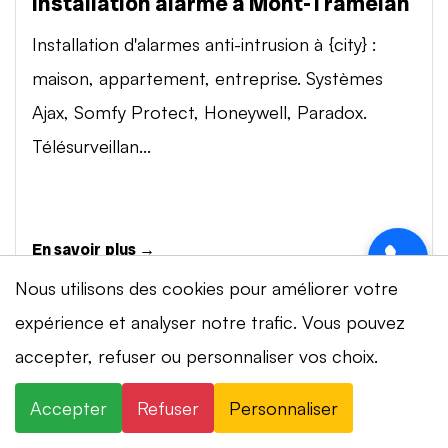
Installation alarme à Mont-Tramelan
Installation d'alarmes anti-intrusion à {city} :
maison, appartement, entreprise. Systèmes
Ajax, Somfy Protect, Honeywell, Paradox.
Télésurveillan...
En savoir plus →
Nous utilisons des cookies pour améliorer votre
expérience et analyser notre trafic. Vous pouvez
Vidéosurveillance à Mont-Tramelan
accepter, refuser ou personnaliser vos choix.
Installation de systèmes de vidéosurveillance à
⚡ Intervention en 20 min
· 24h/24 · 7j/7 ·
{city} : caméras IP 4K, visionnage smartphone,
Accepter
Refuser
Personnaliser
Devis gratuit
stockage cloud ou NVR. Marques Dahua,
×
+41 78 319 32 82
WhatsApp