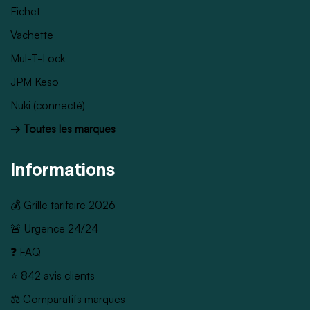
Fichet
Vachette
Mul-T-Lock
JPM Keso
Nuki (connecté)
→ Toutes les marques
Informations
💰 Grille tarifaire 2026
🚨 Urgence 24/24
❓ FAQ
⭐ 842 avis clients
⚖️ Comparatifs marques