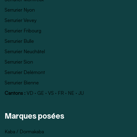
Serrurier Nyon
Serrurier Vevey
Serrurier Fribourg
Serrurier Bulle
Serrurier Neuchâtel
Serrurier Sion
Serrurier Delémont
Serrurier Bienne
Cantons :
VD
·
GE
·
VS
·
FR
·
NE
·
JU
Marques posées
Kaba / Dormakaba