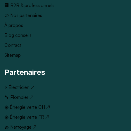
🏢 B2B & professionnels
🤝 Nos partenaires
À propos
Blog conseils
Contact
Sitemap
Partenaires
⚡ Électricien ↗
🔧 Plombier ↗
☀️ Énergie verte CH ↗
☀️ Énergie verte FR ↗
🧽 Nettoyage ↗