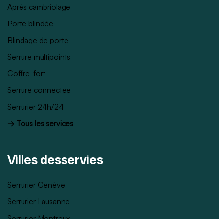
Après cambriolage
Porte blindée
Blindage de porte
Serrure multipoints
Coffre-fort
Serrure connectée
Serrurier 24h/24
→ Tous les services
Villes desservies
Serrurier Genève
Serrurier Lausanne
Serrurier Montreux