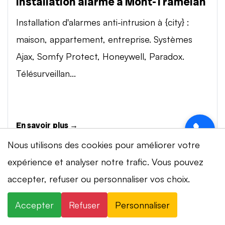
Installation alarme à Mont-Tramelan
Installation d'alarmes anti-intrusion à {city} :
maison, appartement, entreprise. Systèmes
Ajax, Somfy Protect, Honeywell, Paradox.
Télésurveillan...
En savoir plus →
Nous utilisons des cookies pour améliorer votre
expérience et analyser notre trafic. Vous pouvez
Vidéosurveillance à Mont-Tramelan
⚡ Intervention en 20 min
· 24h/24 · 7j/7 ·
accepter, refuser ou personnaliser vos choix.
Installation de systèmes de vidéosurveillance à
Devis gratuit
{city} : caméras IP 4K, visionnage smartphone,
Accepter
Refuser
Personnaliser
×
+41 78 319 32 82
WhatsApp
stockage cloud ou NVR. Marques Dahua,