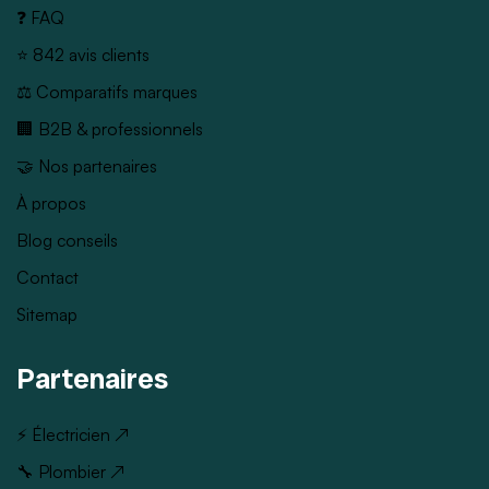
❓ FAQ
⭐ 842 avis clients
⚖️ Comparatifs marques
🏢 B2B & professionnels
🤝 Nos partenaires
À propos
Blog conseils
Contact
Sitemap
Partenaires
⚡ Électricien ↗
🔧 Plombier ↗