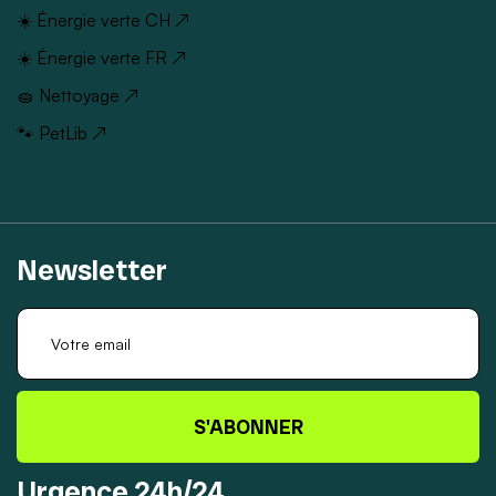
☀️ Énergie verte CH ↗
☀️ Énergie verte FR ↗
🧽 Nettoyage ↗
🐾 PetLib ↗
Newsletter
S'ABONNER
Urgence 24h/24