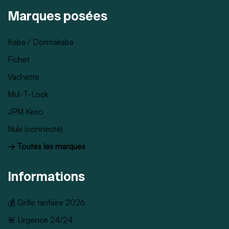
Marques posées
Kaba / Dormakaba
Fichet
Vachette
Mul-T-Lock
JPM Keso
Nuki (connecté)
→ Toutes les marques
Informations
💰 Grille tarifaire 2026
🚨 Urgence 24/24