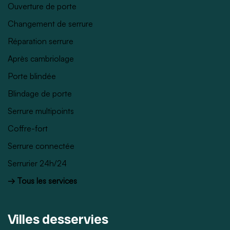
Ouverture de porte
Changement de serrure
Réparation serrure
Après cambriolage
Porte blindée
Blindage de porte
Serrure multipoints
Coffre-fort
Serrure connectée
Serrurier 24h/24
→ Tous les services
Villes desservies