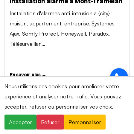
Installation alarme à Mont-Tramelan
Installation d'alarmes anti-intrusion à {city} :
maison, appartement, entreprise. Systèmes
Ajax, Somfy Protect, Honeywell, Paradox.
Télésurveillan...
En savoir plus →
Nous utilisons des cookies pour améliorer votre
expérience et analyser notre trafic. Vous pouvez
Vidéosurveillance à Mont-Tramelan
accepter, refuser ou personnaliser vos choix.
Installation de systèmes de vidéosurveillance à
{city} : caméras IP 4K, visionnage smartphone,
Accepter
Refuser
Personnaliser
stockage cloud ou NVR. Marques Dahua,