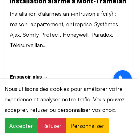
Installation alarme à Mont-Tramelan
Installation d'alarmes anti-intrusion à {city} :
maison, appartement, entreprise. Systèmes
Ajax, Somfy Protect, Honeywell, Paradox.
Télésurveillan...
En savoir plus →
Nous utilisons des cookies pour améliorer votre
expérience et analyser notre trafic. Vous pouvez
Vidéosurveillance à Mont-Tramelan
⚡ Intervention en 20 min
· 24h/24 · 7j/7 ·
accepter, refuser ou personnaliser vos choix.
Installation de systèmes de vidéosurveillance à
Devis gratuit
{city} : caméras IP 4K, visionnage smartphone,
Accepter
Refuser
Personnaliser
×
+41 78 319 32 82
WhatsApp
stockage cloud ou NVR. Marques Dahua,