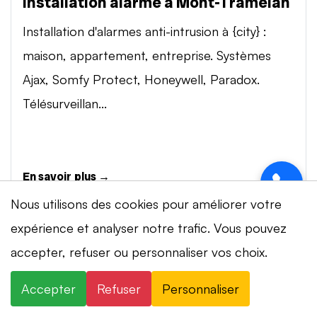
Installation alarme à Mont-Tramelan
Installation d'alarmes anti-intrusion à {city} :
maison, appartement, entreprise. Systèmes
Ajax, Somfy Protect, Honeywell, Paradox.
Télésurveillan...
En savoir plus →
Nous utilisons des cookies pour améliorer votre
expérience et analyser notre trafic. Vous pouvez
Vidéosurveillance à Mont-Tramelan
accepter, refuser ou personnaliser vos choix.
⚡ Intervention en 20 min
· 24h/24 · 7j/7 ·
Installation de systèmes de vidéosurveillance à
Devis gratuit
{city} : caméras IP 4K, visionnage smartphone,
Accepter
Refuser
Personnaliser
×
+41 78 319 32 82
WhatsApp
stockage cloud ou NVR. Marques Dahua,