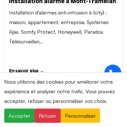
Installation alarme à Mont-Tramelan
Installation d'alarmes anti-intrusion à {city} :
maison, appartement, entreprise. Systèmes
Ajax, Somfy Protect, Honeywell, Paradox.
Télésurveillan...
En savoir plus →
Nous utilisons des cookies pour améliorer votre
expérience et analyser notre trafic. Vous pouvez
Vidéosurveillance à Mont-Tramelan
⚡ Intervention en 20 min
· 24h/24 · 7j/7 ·
accepter, refuser ou personnaliser vos choix.
Installation de systèmes de vidéosurveillance à
Devis gratuit
{city} : caméras IP 4K, visionnage smartphone,
Accepter
Refuser
Personnaliser
×
+41 78 319 32 82
WhatsApp
stockage cloud ou NVR. Marques Dahua,