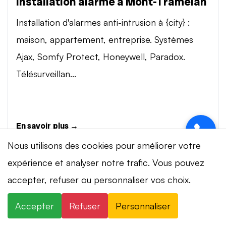
Installation alarme à Mont-Tramelan
Installation d'alarmes anti-intrusion à {city} :
maison, appartement, entreprise. Systèmes
Ajax, Somfy Protect, Honeywell, Paradox.
Télésurveillan...
En savoir plus →
Nous utilisons des cookies pour améliorer votre
expérience et analyser notre trafic. Vous pouvez
Vidéosurveillance à Mont-Tramelan
accepter, refuser ou personnaliser vos choix.
Installation de systèmes de vidéosurveillance à
{city} : caméras IP 4K, visionnage smartphone,
Accepter
Refuser
Personnaliser
stockage cloud ou NVR. Marques Dahua,