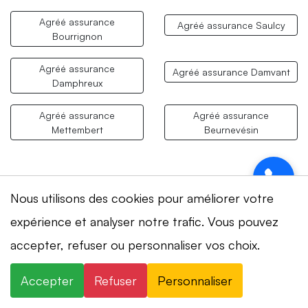
Agréé assurance
Agréé assurance Saulcy
Bourrignon
Agréé assurance
Agréé assurance Damvant
Damphreux
Agréé assurance
Agréé assurance
Mettembert
Beurnevésin
Nous utilisons des cookies pour améliorer votre
Besoin d'un serrurier agréé
expérience et analyser notre trafic. Vous pouvez
assurance maintenant ?
⚡ Intervention en 20 min
· 24h/24 · 7j/7 ·
accepter, refuser ou personnaliser vos choix.
Devis gratuit
📞 +41 78 319 32 82
Accepter
Refuser
Personnaliser
×
+41 78 319 32 82
WhatsApp