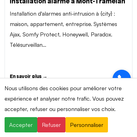
Installation alarme à Mont-Tramelan
Installation d'alarmes anti-intrusion à {city} :
maison, appartement, entreprise. Systèmes
Ajax, Somfy Protect, Honeywell, Paradox.
Télésurveillan...
En savoir plus →
Nous utilisons des cookies pour améliorer votre
expérience et analyser notre trafic. Vous pouvez
Vidéosurveillance à Mont-Tramelan
⚡ Intervention en 20 min
· 24h/24 · 7j/7 ·
accepter, refuser ou personnaliser vos choix.
Installation de systèmes de vidéosurveillance à
Devis gratuit
{city} : caméras IP 4K, visionnage smartphone,
Accepter
Refuser
Personnaliser
×
+41 78 319 32 82
WhatsApp
stockage cloud ou NVR. Marques Dahua,