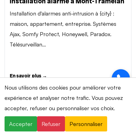
Installation alarme à Mont-Tramelan
Installation d'alarmes anti-intrusion à {city} :
maison, appartement, entreprise. Systèmes
Ajax, Somfy Protect, Honeywell, Paradox.
Télésurveillan...
En savoir plus →
Nous utilisons des cookies pour améliorer votre
expérience et analyser notre trafic. Vous pouvez
Vidéosurveillance à Mont-Tramelan
accepter, refuser ou personnaliser vos choix.
⚡ Intervention en 20 min
· 24h/24 · 7j/7 ·
Installation de systèmes de vidéosurveillance à
Devis gratuit
{city} : caméras IP 4K, visionnage smartphone,
Accepter
Refuser
Personnaliser
×
+41 78 319 32 82
WhatsApp
stockage cloud ou NVR. Marques Dahua,