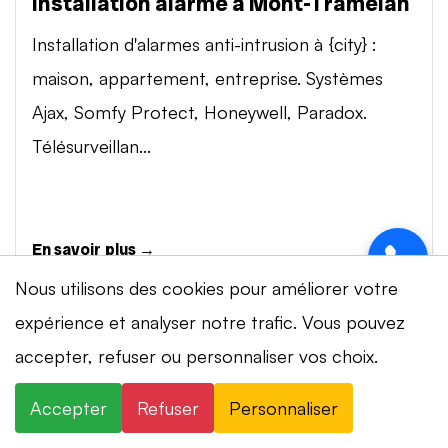
Installation alarme à Mont-Tramelan
Installation d'alarmes anti-intrusion à {city} :
maison, appartement, entreprise. Systèmes
Ajax, Somfy Protect, Honeywell, Paradox.
Télésurveillan...
En savoir plus →
Nous utilisons des cookies pour améliorer votre
expérience et analyser notre trafic. Vous pouvez
Vidéosurveillance à Mont-Tramelan
accepter, refuser ou personnaliser vos choix.
Installation de systèmes de vidéosurveillance à
{city} : caméras IP 4K, visionnage smartphone,
Accepter
Refuser
Personnaliser
stockage cloud ou NVR. Marques Dahua,
⚡ Intervention en 20 min
· 24h/24 · 7j/7 ·