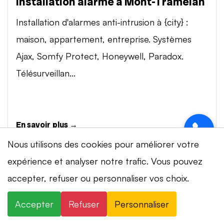
Installation alarme à Mont-Tramelan
Installation d'alarmes anti-intrusion à {city} :
maison, appartement, entreprise. Systèmes
Ajax, Somfy Protect, Honeywell, Paradox.
Télésurveillan...
En savoir plus →
Nous utilisons des cookies pour améliorer votre
expérience et analyser notre trafic. Vous pouvez
Vidéosurveillance à Mont-Tramelan
accepter, refuser ou personnaliser vos choix.
Installation de systèmes de vidéosurveillance à
{city} : caméras IP 4K, visionnage smartphone,
Accepter
Refuser
Personnaliser
stockage cloud ou NVR. Marques Dahua,