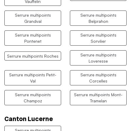
Vauffelin
Serrure multipoints
Serrure multipoints
Grandval
Belprahon
Serrure multipoints
Serrure multipoints
Pontenet
Sorvilier
Serrure multipoints
Serrure multipoints Roches
Loveresse
Serrure multipoints Petit-
Serrure multipoints
Val
Corcelles
Serrure multipoints
Serrure multipoints Mont-
Champoz
Tramelan
Canton Lucerne
Serrure multipoints