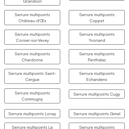
Grandson
Serrure multipoints
Serrure multipoints
Château-d'Œx
Coppet
Serrure multipoints
Serrure multipoints
Corsier-sur-Vevey
Yvonand
Serrure multipoints
Serrure multipoints
Chardonne
Penthalaz
Serrure multipoints Saint-
Serrure multipoints
Cergue
Echandens
Serrure multipoints
Serrure multipoints Cugy
Commugny
Serrure multipoints Lonay
Serrure multipoints Gimel
Serrure multipoints La
Serrure multipoints