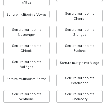
d'Illiez
Serrure multipoints
Serrure multipoints Veyras
Charrat
Serrure multipoints
Serrure multipoints
Massongex
Granges
Serrure multipoints
Serrure multipoints
Chippis
Évolène
Serrure multipoints
Serrure multipoints Miège
Vollèges
Serrure multipoints
Serrure multipoints Salvan
Hérémence
Serrure multipoints
Serrure multipoints
Venthône
Champéry