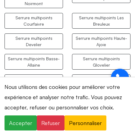
Noirmont
Serrure multipoints
Serrure multipoints Les
Courfaivre
Breuleux
Serrure multipoints
Serrure multipoints Haute-
Develier
Ajoie
Serrure multipoints Basse-
Serrure multipoints
Allaine
Glovelier
Serrure multipoints
Serrure multipoints Clos
Fontenais
du Doubs
Nous utilisons des cookies pour améliorer votre
expérience et analyser notre trafic. Vous pouvez
Serrure multipoints Les
Serrure multipoints La
Bois
Baroche
accepter, refuser ou personnaliser vos choix.
Serrure multipoints
Serrure multipoints Cornol
Accepter
Refuser
Personnaliser
Boécourt