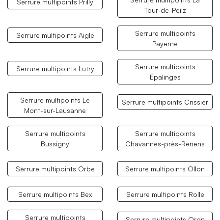
Serrure multipoints Prilly
Tour-de-Peilz
Serrure multipoints
Serrure multipoints Aigle
Payerne
Serrure multipoints
Serrure multipoints Lutry
Épalinges
Serrure multipoints Le
Serrure multipoints Crissier
Mont-sur-Lausanne
Serrure multipoints
Serrure multipoints
Bussigny
Chavannes-près-Renens
Serrure multipoints Orbe
Serrure multipoints Ollon
Serrure multipoints Bex
Serrure multipoints Rolle
Serrure multipoints
Serrure multipoints Oron