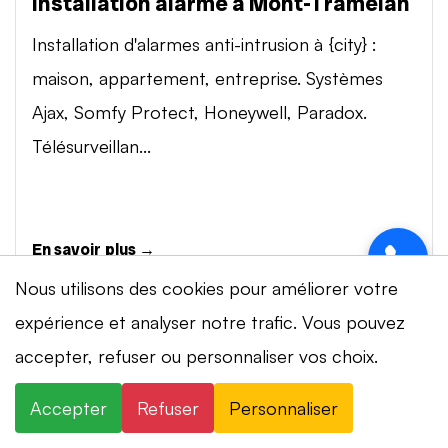
Installation alarme à Mont-Tramelan
Installation d'alarmes anti-intrusion à {city} :
maison, appartement, entreprise. Systèmes
Ajax, Somfy Protect, Honeywell, Paradox.
Télésurveillan...
En savoir plus →
Nous utilisons des cookies pour améliorer votre
expérience et analyser notre trafic. Vous pouvez
Vidéosurveillance à Mont-Tramelan
⚡ Intervention en 20 min
· 24h/24 · 7j/7 ·
accepter, refuser ou personnaliser vos choix.
Installation de systèmes de vidéosurveillance à
Devis gratuit
{city} : caméras IP 4K, visionnage smartphone,
Accepter
Refuser
Personnaliser
×
+41 78 319 32 82
WhatsApp
stockage cloud ou NVR. Marques Dahua,