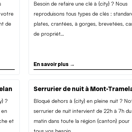
s
Besoin de refaire une clé à {city} ? Nous
 votre
reproduisons tous types de clés : standar
nt de
plates, crantées, à gorges, brevetées, ca
de propriét...
En savoir plus →
elan
Serrurier de nuit à Mont-Tramel
y} ?
Bloqué dehors à {city} en pleine nuit ? No
 en
serrurier de nuit intervient de 22h à 7h du
che et
matin dans toute la région {canton} pour
tous vos besoin...