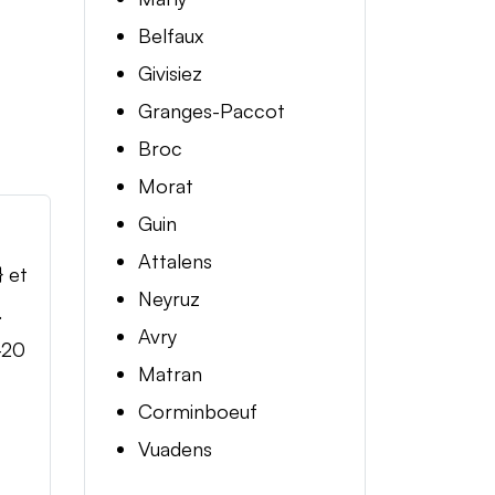
Belfaux
Givisiez
Granges-Paccot
Broc
Morat
Guin
Attalens
} et
Neyruz
.
Avry
-20
Matran
Corminboeuf
Vuadens