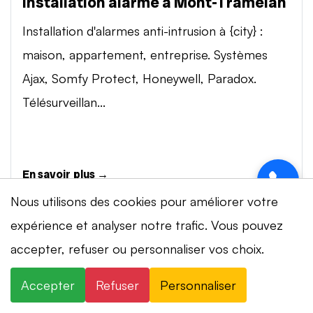
Installation alarme à Mont-Tramelan
Installation d'alarmes anti-intrusion à {city} :
maison, appartement, entreprise. Systèmes
Ajax, Somfy Protect, Honeywell, Paradox.
Télésurveillan...
En savoir plus →
Nous utilisons des cookies pour améliorer votre
expérience et analyser notre trafic. Vous pouvez
Vidéosurveillance à Mont-Tramelan
Marc D. à Lausanne vient de
⚡ Intervention en 20 min
· 24h/24 · 7j/7 ·
accepter, refuser ou personnaliser vos choix.
✓
×
demander une intervention
Installation de systèmes de vidéosurveillance à
Devis gratuit
il y a 2 minutes
{city} : caméras IP 4K, visionnage smartphone,
Accepter
Refuser
Personnaliser
×
+41 78 319 32 82
WhatsApp
stockage cloud ou NVR. Marques Dahua,