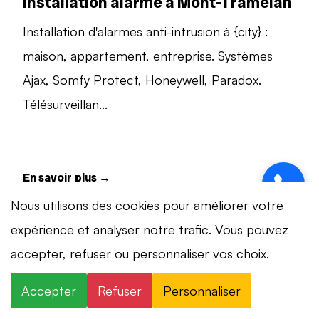
Installation alarme à Mont-Tramelan
Installation d'alarmes anti-intrusion à {city} :
maison, appartement, entreprise. Systèmes
Ajax, Somfy Protect, Honeywell, Paradox.
Télésurveillan...
En savoir plus →
Nous utilisons des cookies pour améliorer votre
expérience et analyser notre trafic. Vous pouvez
Vidéosurveillance à Mont-Tramelan
accepter, refuser ou personnaliser vos choix.
Installation de systèmes de vidéosurveillance à
{city} : caméras IP 4K, visionnage smartphone,
Accepter
Refuser
Personnaliser
stockage cloud ou NVR. Marques Dahua,