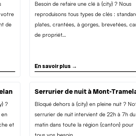
s
Besoin de refaire une clé à {city} ? Nous
 votre
reproduisons tous types de clés : standar
nt de
plates, crantées, à gorges, brevetées, ca
de propriét...
En savoir plus →
elan
Serrurier de nuit à Mont-Tramel
y} ?
Bloqué dehors à {city} en pleine nuit ? No
 en
serrurier de nuit intervient de 22h à 7h du
che et
matin dans toute la région {canton} pour
tous vos besoin...