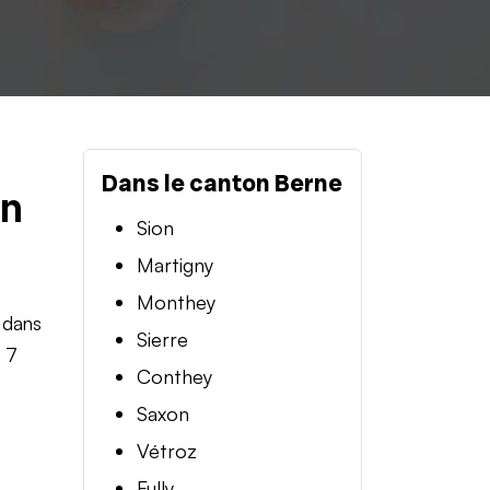
Dans le canton Berne
en
Sion
Martigny
Monthey
 dans
Sierre
t 7
Conthey
Saxon
Vétroz
Fully