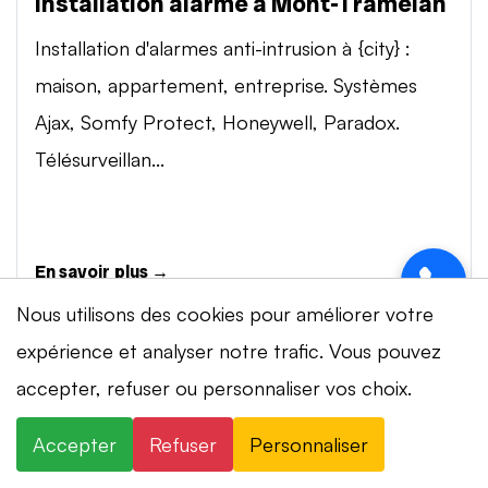
Installation alarme à Mont-Tramelan
Installation d'alarmes anti-intrusion à {city} :
maison, appartement, entreprise. Systèmes
Ajax, Somfy Protect, Honeywell, Paradox.
Télésurveillan...
En savoir plus →
Nous utilisons des cookies pour améliorer votre
expérience et analyser notre trafic. Vous pouvez
Vidéosurveillance à Mont-Tramelan
⚡ Intervention en 20 min
· 24h/24 · 7j/7 ·
accepter, refuser ou personnaliser vos choix.
Installation de systèmes de vidéosurveillance à
Devis gratuit
{city} : caméras IP 4K, visionnage smartphone,
Accepter
Refuser
Personnaliser
×
+41 78 319 32 82
WhatsApp
stockage cloud ou NVR. Marques Dahua,