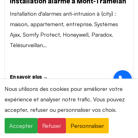
Installation alarme à Mont-Tramelan
Installation d'alarmes anti-intrusion à {city} :
maison, appartement, entreprise. Systèmes
Ajax, Somfy Protect, Honeywell, Paradox.
Télésurveillan...
En savoir plus →
Nous utilisons des cookies pour améliorer votre
expérience et analyser notre trafic. Vous pouvez
Vidéosurveillance à Mont-Tramelan
accepter, refuser ou personnaliser vos choix.
Installation de systèmes de vidéosurveillance à
{city} : caméras IP 4K, visionnage smartphone,
Accepter
Refuser
Personnaliser
stockage cloud ou NVR. Marques Dahua,