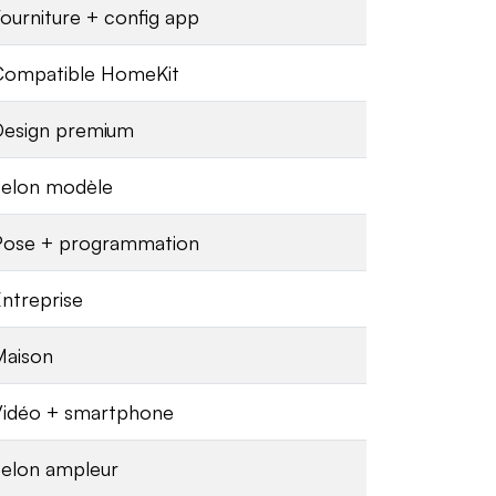
ourniture + config app
Compatible HomeKit
Design premium
Selon modèle
Pose + programmation
ntreprise
Maison
Vidéo + smartphone
elon ampleur