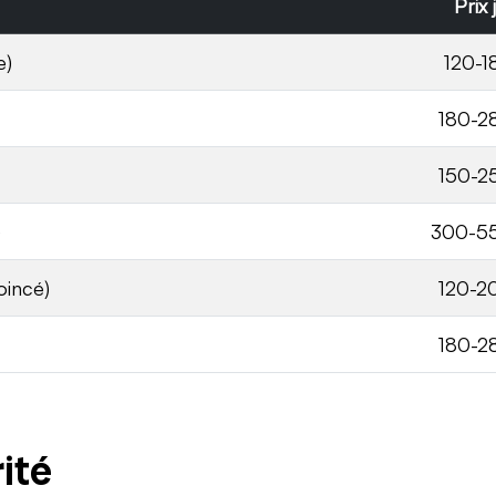
Prix
e)
120-
180-2
150-2
)
300-5
oincé)
120-2
180-2
ité