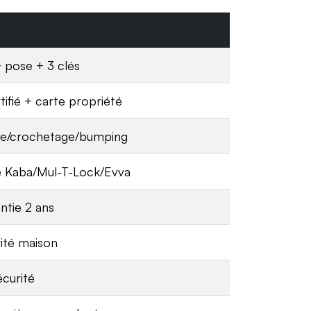
+ pose + 3 clés
tifié + carte propriété
ge/crochetage/bumping
Kaba/Mul-T-Lock/Evva
ntie 2 ans
ité maison
curité