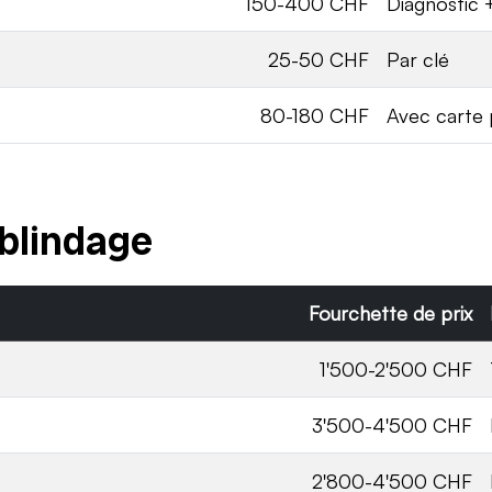
150-400 CHF
Diagnostic 
25-50 CHF
Par clé
80-180 CHF
Avec carte 
 blindage
Fourchette de prix
1'500-2'500 CHF
3'500-4'500 CHF
2'800-4'500 CHF