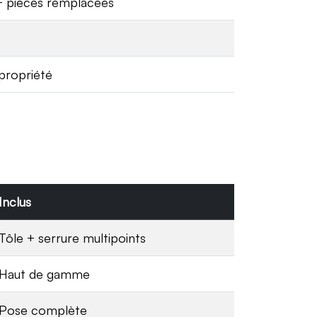
+ pièces remplacées
propriété
Inclus
Tôle + serrure multipoints
Haut de gamme
Pose complète