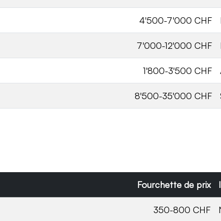
4'500-7'000 CHF
7'000-12'000 CHF
1'800-3'500 CHF
8'500-35'000 CHF
Fourchette de prix
350-800 CHF