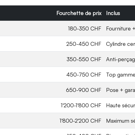
Fourchette de prix
Inclus
180-350 CHF
Fourniture 
250-450 CHF
Cylindre cer
350-550 CHF
Anti-perça
450-750 CHF
Top gamme 
650-900 CHF
Pose + gara
1'200-1'800 CHF
Haute sécur
1'800-2'200 CHF
Maximum sé