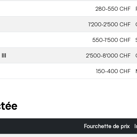
280-550 CHF
1'200-2'500 CHF
550-1'500 CHF
III
2'500-8'000 CHF
150-400 CHF
ctée
Fourchette de prix
I