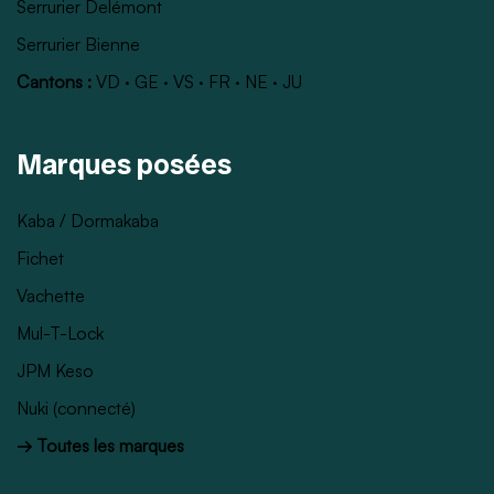
Serrurier Delémont
Serrurier Bienne
Cantons :
VD
·
GE
·
VS
·
FR
·
NE
·
JU
Marques posées
Kaba / Dormakaba
Fichet
Vachette
Mul-T-Lock
JPM Keso
Nuki (connecté)
→ Toutes les marques