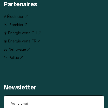
Partenaires
⚡ Électricien ↗
🔧 Plombier ↗
☀️ Énergie verte CH ↗
☀️ Énergie verte FR ↗
🧽 Nettoyage ↗
🐾 PetLib ↗
Newsletter