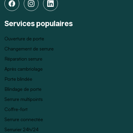
Services populaires
Ouverture de porte
Changement de serrure
Réparation serrure
Après cambriolage
Porte blindée
Blindage de porte
Serrure multipoints
Coffre-fort
Serrure connectée
Serrurier 24h/24