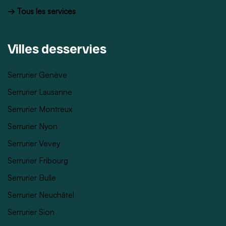
→ Tous les services
Villes desservies
Serrurier Genève
Serrurier Lausanne
Serrurier Montreux
Serrurier Nyon
Serrurier Vevey
Serrurier Fribourg
Serrurier Bulle
Serrurier Neuchâtel
Serrurier Sion