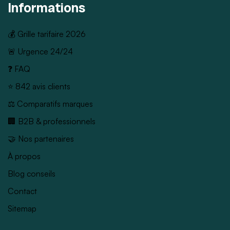
Informations
💰 Grille tarifaire 2026
🚨 Urgence 24/24
❓ FAQ
⭐ 842 avis clients
⚖️ Comparatifs marques
🏢 B2B & professionnels
🤝 Nos partenaires
À propos
Blog conseils
Contact
Sitemap