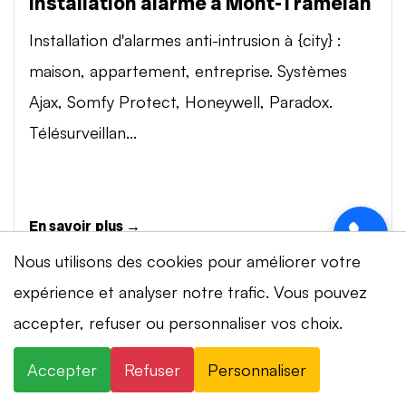
Installation alarme à Mont-Tramelan
Installation d'alarmes anti-intrusion à {city} :
maison, appartement, entreprise. Systèmes
Ajax, Somfy Protect, Honeywell, Paradox.
Télésurveillan...
En savoir plus →
Nous utilisons des cookies pour améliorer votre
expérience et analyser notre trafic. Vous pouvez
Vidéosurveillance à Mont-Tramelan
⚡ Intervention en 20 min
· 24h/24 · 7j/7 ·
accepter, refuser ou personnaliser vos choix.
Installation de systèmes de vidéosurveillance à
Devis gratuit
{city} : caméras IP 4K, visionnage smartphone,
Accepter
Refuser
Personnaliser
×
+41 78 319 32 82
WhatsApp
stockage cloud ou NVR. Marques Dahua,