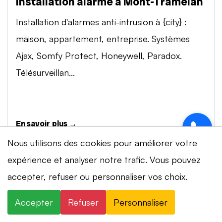
Installation alarme à Mont-Tramelan
Installation d'alarmes anti-intrusion à {city} :
maison, appartement, entreprise. Systèmes
Ajax, Somfy Protect, Honeywell, Paradox.
Télésurveillan...
En savoir plus →
Nous utilisons des cookies pour améliorer votre
expérience et analyser notre trafic. Vous pouvez
Vidéosurveillance à Mont-Tramelan
⚡ Intervention en 20 min
· 24h/24 · 7j/7 ·
accepter, refuser ou personnaliser vos choix.
Installation de systèmes de vidéosurveillance à
Devis gratuit
{city} : caméras IP 4K, visionnage smartphone,
Accepter
Refuser
Personnaliser
×
+41 78 319 32 82
WhatsApp
stockage cloud ou NVR. Marques Dahua,