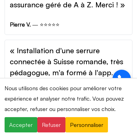
assurance géré de A à Z. Merci ! »
Pierre V.
— ⭐⭐⭐⭐⭐
« Installation d'une serrure
connectée à Suisse romande, très
pédagogue, m'a formé à l'app.
Top. »
Nous utilisons des cookies pour améliorer votre
expérience et analyser notre trafic. Vous pouvez
Laura B.
— ⭐⭐⭐⭐⭐
⚡ Intervention en 20 min
· 24h/24 · 7j/7 ·
accepter, refuser ou personnaliser vos choix.
Devis gratuit
Accepter
Refuser
Personnaliser
×
« Tarif transparent, pas d'arnaque.
+41 78 319 32 82
WhatsApp