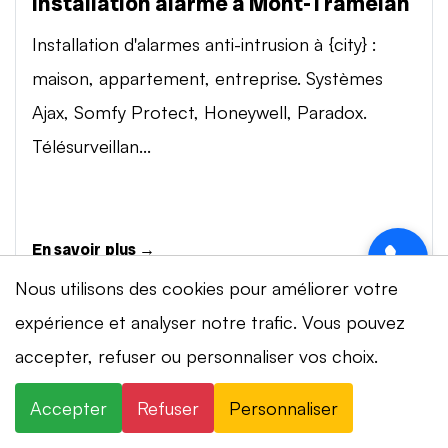
Installation alarme à Mont-Tramelan
Installation d'alarmes anti-intrusion à {city} :
maison, appartement, entreprise. Systèmes
Ajax, Somfy Protect, Honeywell, Paradox.
Télésurveillan...
En savoir plus →
Nous utilisons des cookies pour améliorer votre
expérience et analyser notre trafic. Vous pouvez
Vidéosurveillance à Mont-Tramelan
⚡ Intervention en 20 min
· 24h/24 · 7j/7 ·
accepter, refuser ou personnaliser vos choix.
Installation de systèmes de vidéosurveillance à
Devis gratuit
{city} : caméras IP 4K, visionnage smartphone,
Accepter
Refuser
Personnaliser
×
+41 78 319 32 82
WhatsApp
stockage cloud ou NVR. Marques Dahua,