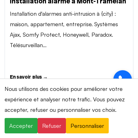
Installation alarme à Mont-Tramelan
Installation d'alarmes anti-intrusion à {city} :
maison, appartement, entreprise. Systèmes
Ajax, Somfy Protect, Honeywell, Paradox.
Télésurveillan...
En savoir plus →
Nous utilisons des cookies pour améliorer votre
expérience et analyser notre trafic. Vous pouvez
Vidéosurveillance à Mont-Tramelan
⚡ Intervention en 20 min
· 24h/24 · 7j/7 ·
accepter, refuser ou personnaliser vos choix.
Installation de systèmes de vidéosurveillance à
Devis gratuit
{city} : caméras IP 4K, visionnage smartphone,
Accepter
Refuser
Personnaliser
×
+41 78 319 32 82
WhatsApp
stockage cloud ou NVR. Marques Dahua,