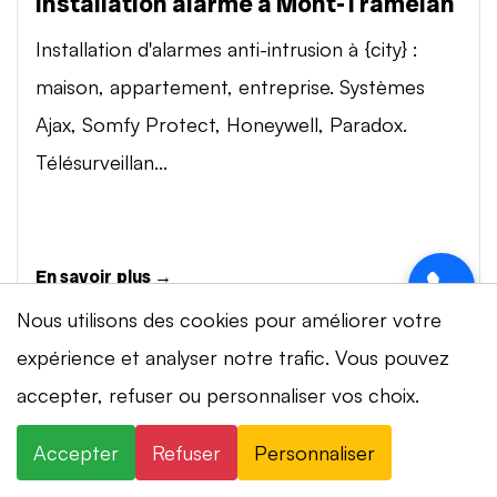
Installation alarme à Mont-Tramelan
Installation d'alarmes anti-intrusion à {city} :
maison, appartement, entreprise. Systèmes
Ajax, Somfy Protect, Honeywell, Paradox.
Télésurveillan...
En savoir plus →
Nous utilisons des cookies pour améliorer votre
expérience et analyser notre trafic. Vous pouvez
Vidéosurveillance à Mont-Tramelan
accepter, refuser ou personnaliser vos choix.
Installation de systèmes de vidéosurveillance à
⚡ Intervention en 20 min
· 24h/24 · 7j/7 ·
{city} : caméras IP 4K, visionnage smartphone,
Accepter
Refuser
Personnaliser
Devis gratuit
stockage cloud ou NVR. Marques Dahua,