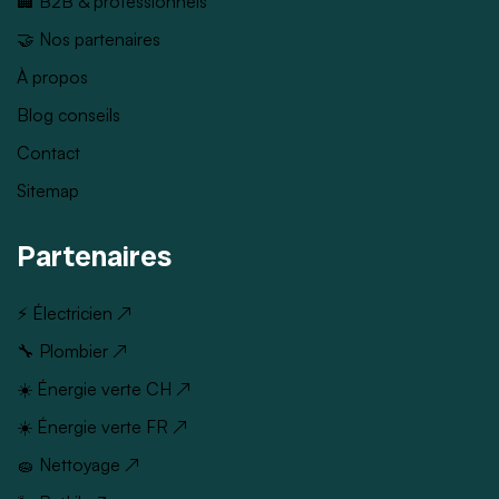
🏢 B2B & professionnels
🤝 Nos partenaires
À propos
Blog conseils
Contact
Sitemap
Partenaires
⚡ Électricien ↗
🔧 Plombier ↗
☀️ Énergie verte CH ↗
☀️ Énergie verte FR ↗
🧽 Nettoyage ↗