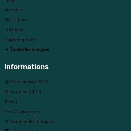
Vachette
Mul-T-Lock
JPM Keso
Nuki (connecté)
→ Toutes les marques
Informations
💰 Grille tarifaire 2026
🚨 Urgence 24/24
❓ FAQ
⭐ 842 avis clients
⚖️ Comparatifs marques