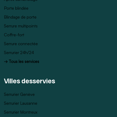
Porte blindée
Blindage de porte
Serrure multipoints
Coffre-fort
Serrure connectée
Serrurier 24h/24
→ Tous les services
Villes desservies
Serrurier Genève
Serrurier Lausanne
Serrurier Montreux