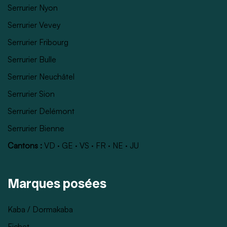
Serrurier Nyon
Serrurier Vevey
Serrurier Fribourg
Serrurier Bulle
Serrurier Neuchâtel
Serrurier Sion
Serrurier Delémont
Serrurier Bienne
Cantons :
VD
·
GE
·
VS
·
FR
·
NE
·
JU
Marques posées
Kaba / Dormakaba
Fichet