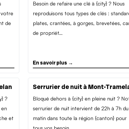
s
Besoin de refaire une clé à {city} ? Nous
 votre
reproduisons tous types de clés : standar
nt de
plates, crantées, à gorges, brevetées, ca
de propriét...
En savoir plus →
elan
Serrurier de nuit à Mont-Tramel
y} ?
Bloqué dehors à {city} en pleine nuit ? No
 en
serrurier de nuit intervient de 22h à 7h du
che et
matin dans toute la région {canton} pour
tous vos besoin...