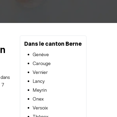
Dans le canton Berne
en
Genève
Carouge
Vernier
 dans
Lancy
t 7
Meyrin
Onex
Versoix
Thônex