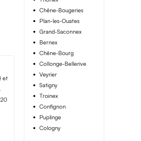
Chêne-Bougeries
Plan-les-Ouates
Grand-Saconnex
Bernex
Chêne-Bourg
Collonge-Bellerive
Veyrier
} et
Satigny
.
Troinex
-20
Confignon
Puplinge
Cologny