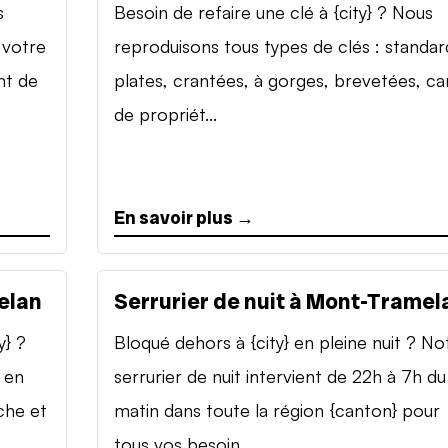
s
Besoin de refaire une clé à {city} ? Nous
 votre
reproduisons tous types de clés : standar
nt de
plates, crantées, à gorges, brevetées, ca
de propriét...
En savoir plus →
elan
Serrurier de nuit à Mont-Tramel
y} ?
Bloqué dehors à {city} en pleine nuit ? No
 en
serrurier de nuit intervient de 22h à 7h du
che et
matin dans toute la région {canton} pour
tous vos besoin...