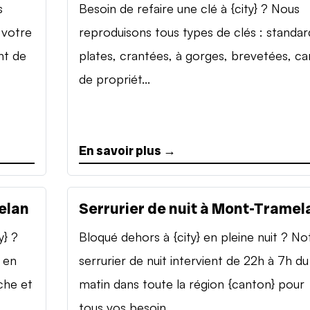
s
Besoin de refaire une clé à {city} ? Nous
 votre
reproduisons tous types de clés : standar
nt de
plates, crantées, à gorges, brevetées, ca
de propriét...
En savoir plus →
elan
Serrurier de nuit à Mont-Tramel
y} ?
Bloqué dehors à {city} en pleine nuit ? No
 en
serrurier de nuit intervient de 22h à 7h du
che et
matin dans toute la région {canton} pour
tous vos besoin...