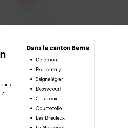
Dans le canton Berne
en
Delémont
Porrentruy
Saignelégier
 dans
Bassecourt
t 7
Courroux
Courtételle
Les Breuleux
Le Noirmont