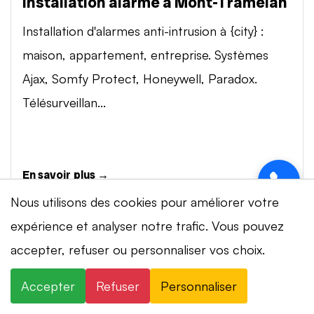
Installation alarme à Mont-Tramelan
Installation d'alarmes anti-intrusion à {city} :
maison, appartement, entreprise. Systèmes
Ajax, Somfy Protect, Honeywell, Paradox.
Télésurveillan...
En savoir plus →
Nous utilisons des cookies pour améliorer votre
expérience et analyser notre trafic. Vous pouvez
Vidéosurveillance à Mont-Tramelan
⚡ Intervention en 20 min
· 24h/24 · 7j/7 ·
accepter, refuser ou personnaliser vos choix.
Installation de systèmes de vidéosurveillance à
Devis gratuit
{city} : caméras IP 4K, visionnage smartphone,
Accepter
Refuser
Personnaliser
×
+41 78 319 32 82
WhatsApp
stockage cloud ou NVR. Marques Dahua,