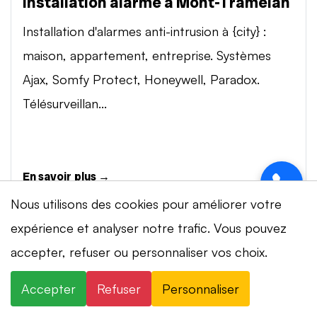
Installation alarme à Mont-Tramelan
Installation d'alarmes anti-intrusion à {city} :
maison, appartement, entreprise. Systèmes
Ajax, Somfy Protect, Honeywell, Paradox.
Télésurveillan...
En savoir plus →
Nous utilisons des cookies pour améliorer votre
expérience et analyser notre trafic. Vous pouvez
Vidéosurveillance à Mont-Tramelan
accepter, refuser ou personnaliser vos choix.
Installation de systèmes de vidéosurveillance à
{city} : caméras IP 4K, visionnage smartphone,
Accepter
Refuser
Personnaliser
stockage cloud ou NVR. Marques Dahua,