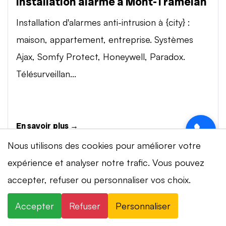
Installation alarme à Mont-Tramelan
Installation d'alarmes anti-intrusion à {city} :
maison, appartement, entreprise. Systèmes
Ajax, Somfy Protect, Honeywell, Paradox.
Télésurveillan...
En savoir plus →
Nous utilisons des cookies pour améliorer votre
expérience et analyser notre trafic. Vous pouvez
Vidéosurveillance à Mont-Tramelan
⚡ Intervention en 20 min
· 24h/24 · 7j/7 ·
accepter, refuser ou personnaliser vos choix.
Installation de systèmes de vidéosurveillance à
Devis gratuit
{city} : caméras IP 4K, visionnage smartphone,
Accepter
Refuser
Personnaliser
×
+41 78 319 32 82
WhatsApp
stockage cloud ou NVR. Marques Dahua,