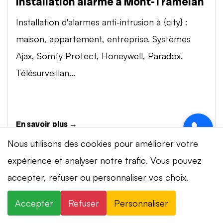
Installation alarme à Mont-Tramelan
Installation d'alarmes anti-intrusion à {city} :
maison, appartement, entreprise. Systèmes
Ajax, Somfy Protect, Honeywell, Paradox.
Télésurveillan...
En savoir plus →
Nous utilisons des cookies pour améliorer votre
expérience et analyser notre trafic. Vous pouvez
Vidéosurveillance à Mont-Tramelan
⚡ Intervention en 20 min
· 24h/24 · 7j/7 ·
accepter, refuser ou personnaliser vos choix.
Installation de systèmes de vidéosurveillance à
Devis gratuit
{city} : caméras IP 4K, visionnage smartphone,
Accepter
Refuser
Personnaliser
×
+41 78 319 32 82
WhatsApp
stockage cloud ou NVR. Marques Dahua,