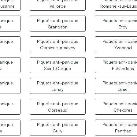
ausanne
Vallorbe
Romanel-sur-Laus
panique
Piquets anti-panique
Piquets anti-pan
e
Grandson
Étoy
panique
Piquets anti-panique
Piquets anti-pan
t
Corsier-sur-Vevey
Yvonand
panique
Piquets anti-panique
Piquets anti-pan
z
Saint-Cergue
Echandens
panique
Piquets anti-panique
Piquets anti-pan
Lonay
Gimel
panique
Piquets anti-panique
Piquets anti-pan
Corseaux
Chexbres
panique
Piquets anti-panique
Piquets anti-pan
le
Cully
Penthaz