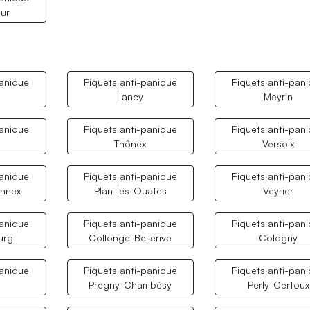
ur
panique
Piquets anti-panique
Piquets anti-pan
Lancy
Meyrin
panique
Piquets anti-panique
Piquets anti-pan
Thônex
Versoix
panique
Piquets anti-panique
Piquets anti-pan
nnex
Plan-les-Ouates
Veyrier
panique
Piquets anti-panique
Piquets anti-pan
urg
Collonge-Bellerive
Cologny
panique
Piquets anti-panique
Piquets anti-pan
Pregny-Chambésy
Perly-Certoux