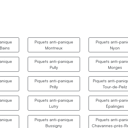
panique
Piquets anti-panique
Piquets anti-pan
Bains
Montreux
Nyon
panique
Piquets anti-panique
Piquets anti-pan
Pully
Morges
panique
Piquets anti-panique
Piquets anti-paniq
Prilly
Tour-de-Peilz
panique
Piquets anti-panique
Piquets anti-pan
e
Lutry
Épalinges
panique
Piquets anti-panique
Piquets anti-pan
Bussigny
Chavannes-près-R