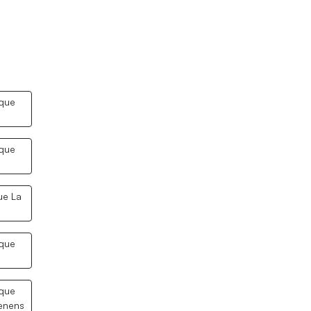
ique
ique
ue La
ique
ique
enens