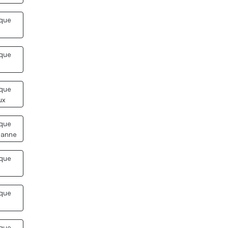
ique
ique
ique
ux
ique
sanne
ique
ique
ique