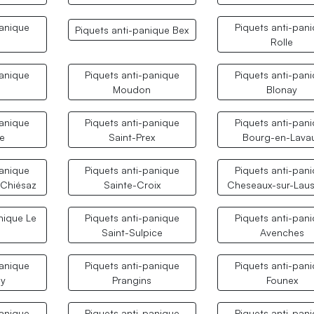
panique
Piquets anti-pan
Piquets anti-panique Bex
Rolle
panique
Piquets anti-panique
Piquets anti-pan
Moudon
Blonay
panique
Piquets anti-panique
Piquets anti-pan
ve
Saint-Prex
Bourg-en-Lava
panique
Piquets anti-panique
Piquets anti-pan
 Chiésaz
Sainte-Croix
Cheseaux-sur-Lau
nique Le
Piquets anti-panique
Piquets anti-pan
Saint-Sulpice
Avenches
panique
Piquets anti-panique
Piquets anti-pan
y
Prangins
Founex
panique
Piquets anti-panique
Piquets anti-pan