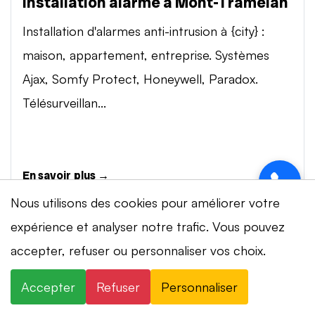
Installation alarme à Mont-Tramelan
Installation d'alarmes anti-intrusion à {city} :
maison, appartement, entreprise. Systèmes
Ajax, Somfy Protect, Honeywell, Paradox.
Télésurveillan...
En savoir plus →
Nous utilisons des cookies pour améliorer votre
expérience et analyser notre trafic. Vous pouvez
Vidéosurveillance à Mont-Tramelan
⚡ Intervention en 20 min
· 24h/24 · 7j/7 ·
accepter, refuser ou personnaliser vos choix.
Installation de systèmes de vidéosurveillance à
Devis gratuit
{city} : caméras IP 4K, visionnage smartphone,
Accepter
Refuser
Personnaliser
×
+41 78 319 32 82
WhatsApp
stockage cloud ou NVR. Marques Dahua,