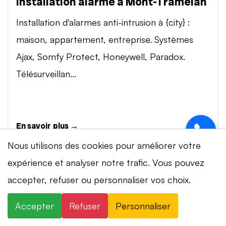
Installation alarme à Mont-Tramelan
Installation d'alarmes anti-intrusion à {city} :
maison, appartement, entreprise. Systèmes
Ajax, Somfy Protect, Honeywell, Paradox.
Télésurveillan...
En savoir plus →
Nous utilisons des cookies pour améliorer votre
expérience et analyser notre trafic. Vous pouvez
Vidéosurveillance à Mont-Tramelan
accepter, refuser ou personnaliser vos choix.
Installation de systèmes de vidéosurveillance à
{city} : caméras IP 4K, visionnage smartphone,
Accepter
Refuser
Personnaliser
stockage cloud ou NVR. Marques Dahua,