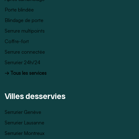
Porte blindée
Blindage de porte
Serrure multipoints
Coffre-fort
Serrure connectée
Serrurier 24h/24
→ Tous les services
Villes desservies
Serrurier Genève
Serrurier Lausanne
Serrurier Montreux