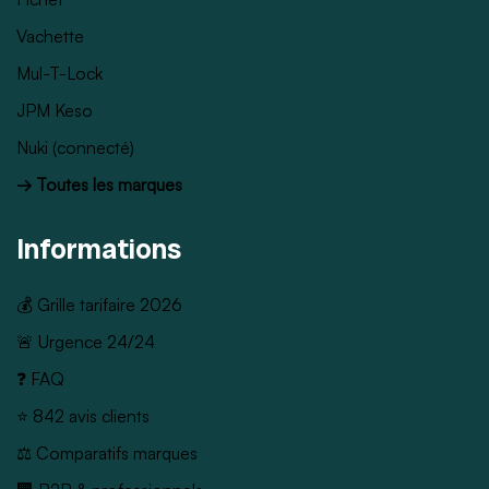
Vachette
Mul-T-Lock
JPM Keso
Nuki (connecté)
→ Toutes les marques
Informations
💰 Grille tarifaire 2026
🚨 Urgence 24/24
❓ FAQ
⭐ 842 avis clients
⚖️ Comparatifs marques