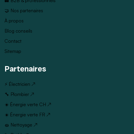
🏢 B2B & professionnels
🤝 Nos partenaires
À propos
Blog conseils
Contact
Sitemap
Partenaires
⚡ Électricien ↗
🔧 Plombier ↗
☀️ Énergie verte CH ↗
☀️ Énergie verte FR ↗
🧽 Nettoyage ↗